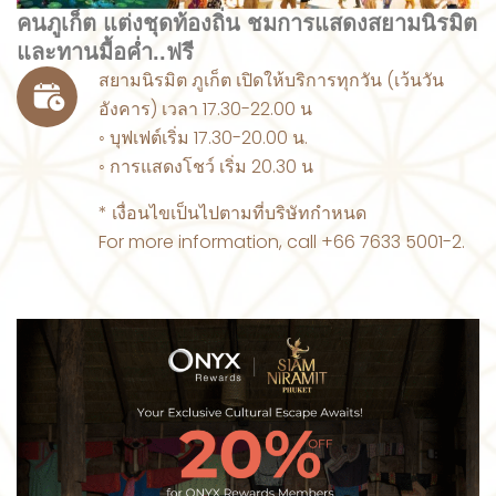
คนภูเก็ต แต่งชุดท้องถิ่น ชมการแสดงสยามนิรมิต
และทานมื้อค่ำ..ฟรี
สยามนิรมิต ภูเก็ต เปิดให้บริการทุกวัน (เว้นวัน
อังคาร) เวลา 17.30-22.00 น
◦ บุฟเฟต์เริ่ม 17.30-20.00 น.
◦ การแสดงโชว์ เริ่ม 20.30 น
* เงื่อนไขเป็นไปตามที่บริษัทกำหนด
For more information, call +66 7633 5001-2.